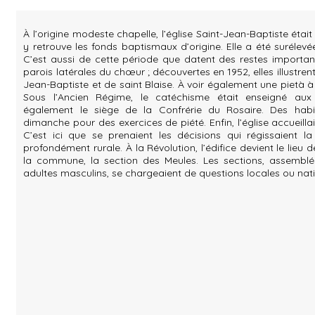
À l’origine modeste chapelle, l’église Saint-Jean-Baptiste était
y retrouve les fonds baptismaux d’origine. Elle a été surélev
C’est aussi de cette période que datent des restes importan
parois latérales du chœur ; découvertes en 1952, elles illustren
Jean-Baptiste et de saint Blaise. À voir également une pietà 
Sous l’Ancien Régime, le catéchisme était enseigné aux e
également le siège de la Confrérie du Rosaire. Des habi
dimanche pour des exercices de piété. Enfin, l’église accueilla
C’est ici que se prenaient les décisions qui régissaient la
profondément rurale. À la Révolution, l’édifice devient le lieu
la commune, la section des Meules. Les sections, assemblé
adultes masculins, se chargeaient de questions locales ou nat