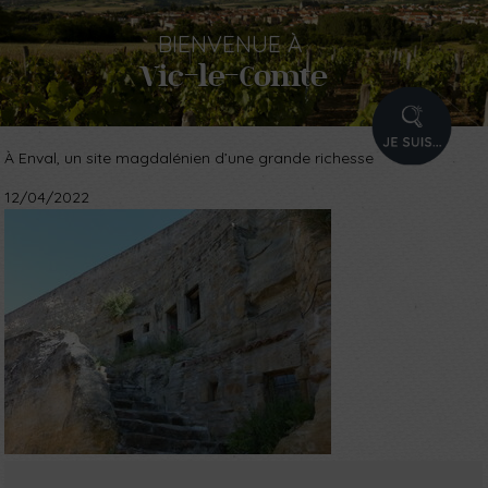
BIENVENUE
À
Vic-le-Comte
PROFIL
À Enval, un site magdalénien d’une grande richesse
12/04/2022