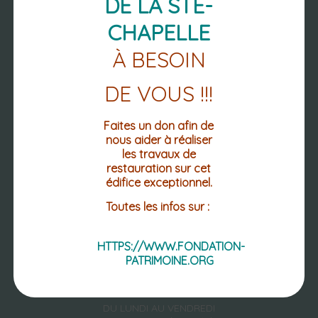
DE LA STE-
CHAPELLE
À BESOIN
NOUS
DE VOUS !!!
RETROUVER
Faites un don afin de
nous aider à réaliser
les travaux de
restauration sur cet
PLACE DE L'HOTEL DE VILLE
édifice exceptionnel.
CS 10028
63 270 VIC-LE-COMTE
Toutes les infos sur :
04 73 69 02 12
04 73 69 12 60 (FAX.)
HTTPS://WWW.FONDATION-
PATRIMOINE.ORG
Mentions légales
Accessibilité : non conforme
DU LUNDI AU VENDREDI