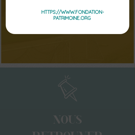
Courts de tennis André Boste
HTTPS://WWW.FONDATION-
PATRIMOINE.ORG
NOUS