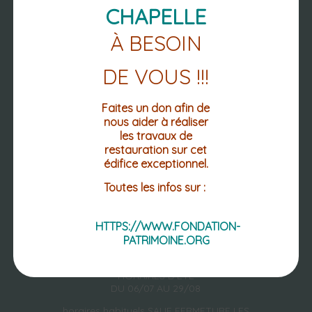
LUNDI : 13h30-18h30
CHAPELLE
MARDI / MERCREDI/ JEUDI : 13h30 -
17h30
À BESOIN
VENDREDI : 13h30 - 16h30
DE VOUS !!!
Faites un don afin de
nous aider à réaliser
les travaux de
restauration sur cet
édifice exceptionnel.
Toutes les infos sur :
HTTPS://WWW.FONDATION-
PATRIMOINE.ORG
HORAIRES D'ÉTÉ
DU 06/07 AU 29/08
horaires habituels SAUF FERMETURE LES