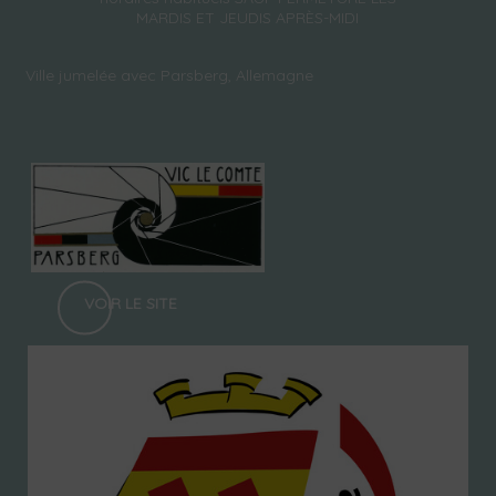
MARDIS ET JEUDIS APRÈS-MIDI
Ville jumelée avec Parsberg, Allemagne
VOIR LE SITE