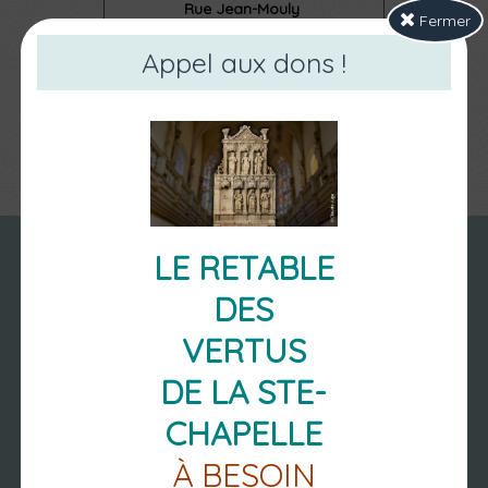
Rue Jean-Mouly
Fermer
63 270 Vic le Comte
04 73 77 95 50
Appel aux dons !
RAM.VIC@MOND-
ARVERNE.FR
LE RETABLE
DES
VERTUS
DE LA STE-
NOUS
CHAPELLE
RETROUVER
À BESOIN