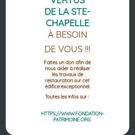
Accessibilité : non conforme
DE LA STE-
DU LUNDI AU VENDREDI
LES MATINS DE 8h30 à 12h30
CHAPELLE
LES APRÈS-MIDI
À BESOIN
LUNDI : 13h30-18h30
MARDI / MERCREDI/ JEUDI : 13h30 -
17h30
DE VOUS !!!
VENDREDI : 13h30 - 16h30
Faites un don afin de
nous aider à réaliser
les travaux de
restauration sur cet
édifice exceptionnel.
Toutes les infos sur :
HTTPS://WWW.FONDATION-
PATRIMOINE.ORG