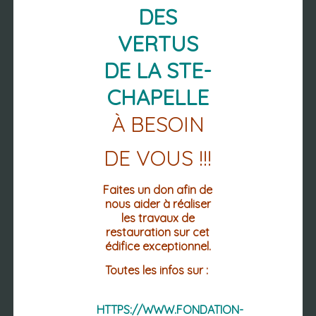
DES
63 270 VIC-LE-COMTE
04 73 69 02 12
VERTUS
04 73 69 12 60 (FAX.)
DE LA STE-
Mentions légales
CHAPELLE
Accessibilité : non conforme
À BESOIN
DU LUNDI AU VENDREDI
LES MATINS DE 8h30 à 12h30
DE VOUS !!!
LES APRÈS-MIDI
LUNDI : 13h30-18h30
MARDI / MERCREDI/ JEUDI : 13h30 -
Faites un don afin de
17h30
nous aider à réaliser
VENDREDI : 13h30 - 16h30
les travaux de
restauration sur cet
édifice exceptionnel.
Toutes les infos sur :
HTTPS://WWW.FONDATION-