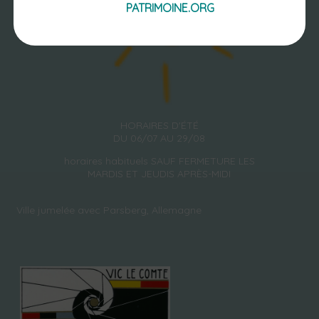
PATRIMOINE.ORG
HORAIRES D'ÉTÉ
DU 06/07 AU 29/08
horaires habituels SAUF FERMETURE LES
MARDIS ET JEUDIS APRÈS-MIDI
Ville jumelée avec Parsberg, Allemagne