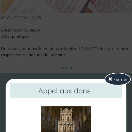
LE GUIDE 2024-2025
C'est tout nouveau !
C'est pratique !
Retrouvez la nouvelle édition de la ville : LE GUIDE de votre rentrée.
Disponible à l'accueil de la Mairie.
Retour
Fermer
Appel aux dons !
NOUS