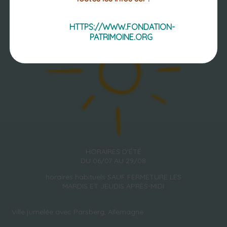
HTTPS://WWW.FONDATION-
PATRIMOINE.ORG
HORAIRES D'ÉTÉ
DU 06/07 AU 29/08
horaires habituels SAUF FERMETURE LES
MARDIS ET JEUDIS APRÈS-MIDI
Ville jumelée avec Parsberg, Allemagne