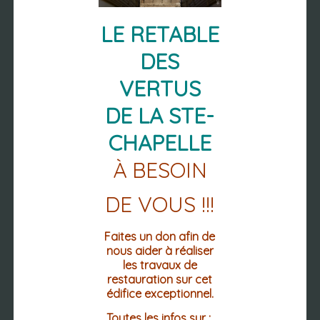
RETROUVER
LE RETABLE
DES
PLACE DE L'HOTEL DE VILLE
VERTUS
CS 10028
63 270 VIC-LE-COMTE
DE LA STE-
04 73 69 02 12
04 73 69 12 60 (FAX.)
CHAPELLE
À BESOIN
Mentions légales
Accessibilité : non conforme
DE VOUS !!!
DU LUNDI AU VENDREDI
LES MATINS DE 8h30 à 12h30
Faites un don afin de
LES APRÈS-MIDI
nous aider à réaliser
LUNDI : 13h30-18h30
les travaux de
MARDI / MERCREDI/ JEUDI : 13h30 -
restauration sur cet
17h30
édifice exceptionnel.
VENDREDI : 13h30 - 16h30
Toutes les infos sur :