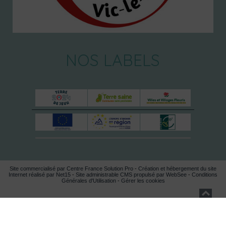
NOS LABELS
Site commercialisé par Centre France Solution Pro
-
Création et hébergement du site
Internet réalisé par Net15
-
Site administrable CMS propulsé par WebSee
-
Conditions
Générales d'Utilisation
-
Gérer les cookies
Top