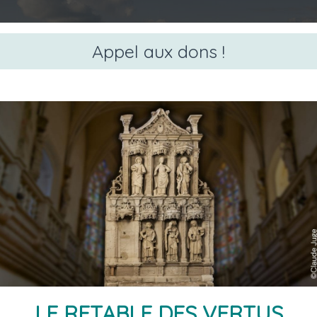
Appel aux dons !
BIENVENUE
À
ic-le-Comte
LE RETABLE DES VERTUS