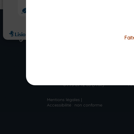
NOUS RETROUV
Fait
PLACE DE L'HOTEL DE VILLE
CS 10028
63 270 VIC-LE-COMTE
04 73 69 02 12
04 73 69 12 60 (FAX.)
MA
Mentions légales
Accessibilité : non conforme