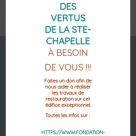
DES
VERTUS
BANDE ANNONCE
DE LA STE-
Retour
CHAPELLE
À BESOIN
DE VOUS !!!
Faites un don afin de
NOUS
nous aider à réaliser
les travaux de
restauration sur cet
RETROUVER
édifice exceptionnel.
Toutes les infos sur :
PLACE DE L'HOTEL DE VILLE
HTTPS://WWW.FONDATION-
CS 10028