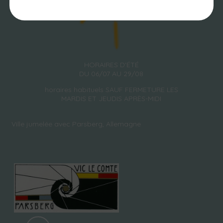
HORAIRES D'ÉTÉ
DU 06/07 AU 29/08
horaires habituels SAUF FERMETURE LES
MARDIS ET JEUDIS APRÈS-MIDI
Ville jumelée avec Parsberg, Allemagne