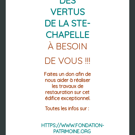
DES
04 73 69 02 12
04 73 69 12 60 (FAX.)
VERTUS
DE LA STE-
Mentions légales
Accessibilité : non conforme
CHAPELLE
DU LUNDI AU VENDREDI
LES MATINS DE 8h30 à 12h30
À BESOIN
LES APRÈS-MIDI
DE VOUS !!!
LUNDI : 13h30-18h30
MARDI / MERCREDI/ JEUDI : 13h30 -
17h30
Faites un don afin de
VENDREDI : 13h30 - 16h30
nous aider à réaliser
les travaux de
restauration sur cet
édifice exceptionnel.
Toutes les infos sur :
HTTPS://WWW.FONDATION-
PATRIMOINE.ORG