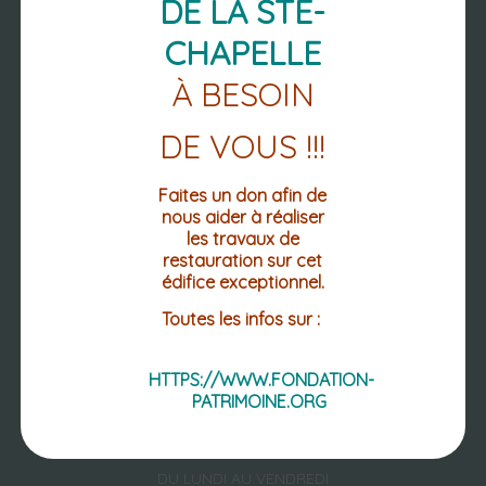
DE LA STE-
CHAPELLE
À BESOIN
NOUS
DE VOUS !!!
RETROUVER
Faites un don afin de
nous aider à réaliser
les travaux de
restauration sur cet
PLACE DE L'HOTEL DE VILLE
édifice exceptionnel.
CS 10028
63 270 VIC-LE-COMTE
Toutes les infos sur :
04 73 69 02 12
04 73 69 12 60 (FAX.)
HTTPS://WWW.FONDATION-
PATRIMOINE.ORG
Mentions légales
Accessibilité : non conforme
DU LUNDI AU VENDREDI