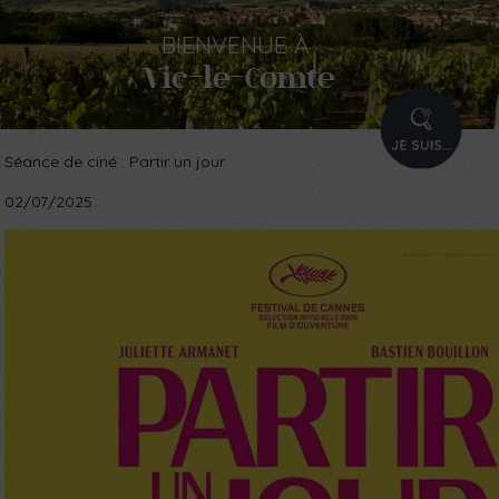
BIENVENUE
À
Vic-le-Comte
PROFIL
Séance de ciné : Partir un jour
02/07/2025