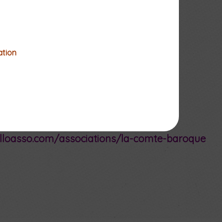
ation
iants et scolaires : 8€
elloasso.com/associations/la-comte-baroque