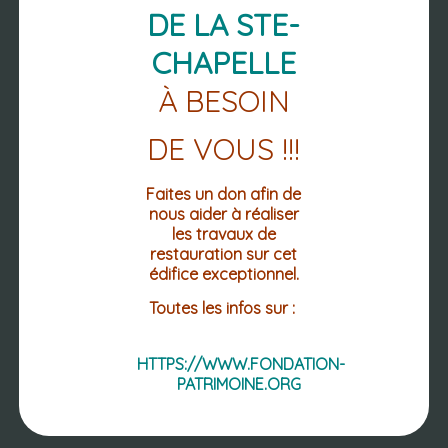
DE LA STE-
CHAPELLE
À BESOIN
NOUS
DE VOUS !!!
RETROUVER
Faites un don afin de
nous aider à réaliser
les travaux de
restauration sur cet
édifice exceptionnel.
PLACE DE L'HOTEL DE VILLE
CS 10028
Toutes les infos sur :
63 270 VIC-LE-COMTE
04 73 69 02 12
04 73 69 12 60 (FAX.)
HTTPS://WWW.FONDATION-
PATRIMOINE.ORG
Mentions légales
Accessibilité : non conforme