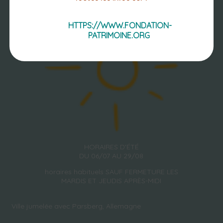
HTTPS://WWW.FONDATION-
PATRIMOINE.ORG
HORAIRES D'ÉTÉ
DU 06/07 AU 29/08
horaires habituels SAUF FERMETURE LES
MARDIS ET JEUDIS APRÈS-MIDI
Ville jumelée avec Parsberg, Allemagne