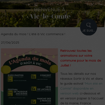
BIENVENUE
À
Vic-le-Comte
PROFIL
Agenda du mois ! L'été à Vic commence !
27/06/2025
Retrouvez toutes les
animations sur votre
commune pour le mois de
Juillet !
Tous les détails sur nos
réseaux Sortir à Vic et dans
le guide estival
"Mon été en
Comté" disponible en
version web
ci-dessous et
en version papier à l'accueil
de la mairie, France