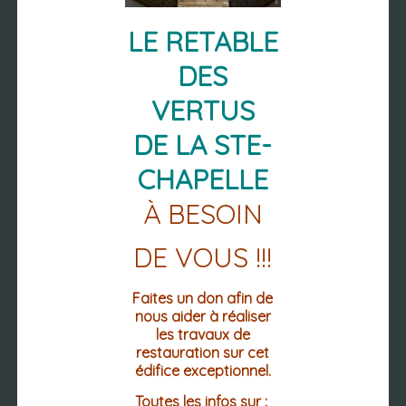
RETROUVER
LE RETABLE
DES
PLACE DE L'HOTEL DE VILLE
VERTUS
CS 10028
63 270 VIC-LE-COMTE
DE LA STE-
04 73 69 02 12
04 73 69 12 60 (FAX.)
CHAPELLE
À BESOIN
Mentions légales
Accessibilité : non conforme
DE VOUS !!!
DU LUNDI AU VENDREDI
LES MATINS DE 8h30 à 12h30
Faites un don afin de
LES APRÈS-MIDI
nous aider à réaliser
LUNDI : 13h30-18h30
les travaux de
MARDI / MERCREDI/ JEUDI : 13h30 -
restauration sur cet
17h30
édifice exceptionnel.
VENDREDI : 13h30 - 16h30
Toutes les infos sur :