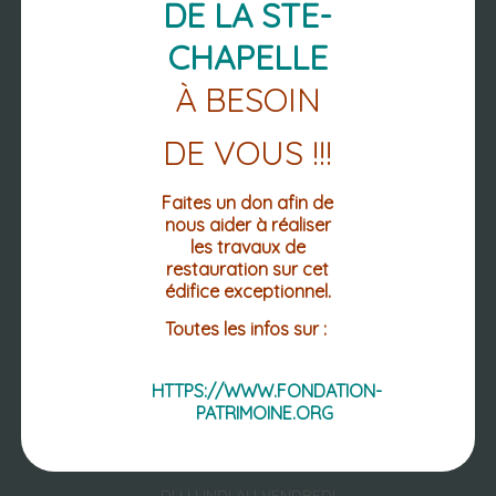
DE LA STE-
CHAPELLE
À BESOIN
NOUS
DE VOUS !!!
RETROUVER
Faites un don afin de
nous aider à réaliser
les travaux de
restauration sur cet
PLACE DE L'HOTEL DE VILLE
édifice exceptionnel.
CS 10028
63 270 VIC-LE-COMTE
Toutes les infos sur :
04 73 69 02 12
04 73 69 12 60 (FAX.)
HTTPS://WWW.FONDATION-
PATRIMOINE.ORG
Mentions légales
Accessibilité : non conforme
DU LUNDI AU VENDREDI