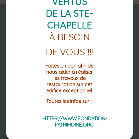
VERTUS
DE LA STE-
CHAPELLE
À BESOIN
DE VOUS !!!
NOUS
Faites un don afin de
RETROUVER
nous aider à réaliser
les travaux de
restauration sur cet
édifice exceptionnel.
PLACE DE L'HOTEL DE VILLE
Toutes les infos sur :
CS 10028
63 270 VIC-LE-COMTE
HTTPS://WWW.FONDATION-
04 73 69 02 12
04 73 69 12 60 (FAX.)
PATRIMOINE.ORG