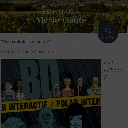
BIENVENUE
À
Vic-le-Comte
PROFIL
"Qui a refroidi Lemaure ?"
04/07/2026 au 03/09/2026
Du 1er
juillet au
3