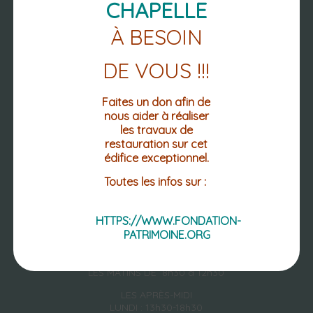
CHAPELLE
NOUS
À BESOIN
RETROUVER
DE VOUS !!!
Faites un don afin de
nous aider à réaliser
PLACE DE L'HOTEL DE VILLE
les travaux de
CS 10028
restauration sur cet
63 270 VIC-LE-COMTE
édifice exceptionnel.
04 73 69 02 12
Toutes les infos sur :
04 73 69 12 60 (FAX.)
HTTPS://WWW.FONDATION-
Mentions légales
Accessibilité : non conforme
PATRIMOINE.ORG
DU LUNDI AU VENDREDI
LES MATINS DE 8h30 à 12h30
LES APRÈS-MIDI
LUNDI : 13h30-18h30