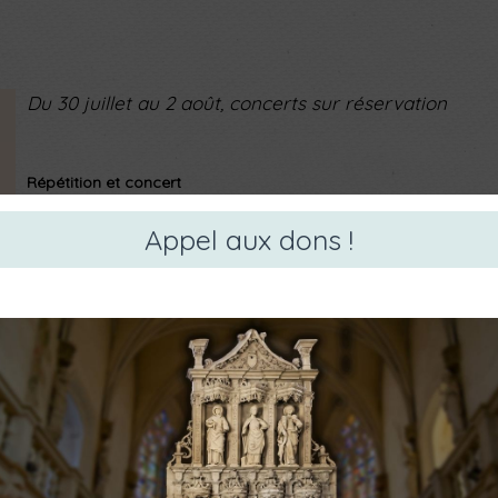
Du 30 juillet au 2 août, concerts sur réservation
Répétition et concert
Jeudi 30 juillet
Appel aux dons !
15h30 - Répétition publique - Salle Louis Paulet
20h30 - Eglise Saint-Jean
“Carte Blanche aux cordes pincées”
Parsival Castro & Diego Salamanca, luths et théorbes
Suite ou Sonate ?
Vendredi 31 juillet