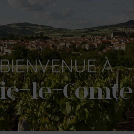
BIENVENUE
À
ic-le-Comte