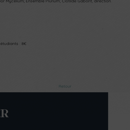
or Mycélium; Ensemble Plurium; Clotilde Gaborit, direction.
étudiants : 8€
Retour
ER