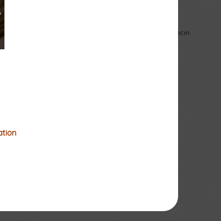
gambe; Parsival Castro, théorbe; Clotilde Gaborit, clavecin.
ation