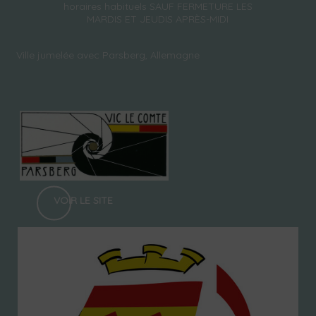
horaires habituels SAUF FERMETURE LES
MARDIS ET JEUDIS APRÈS-MIDI
Ville jumelée avec Parsberg, Allemagne
VOIR LE SITE