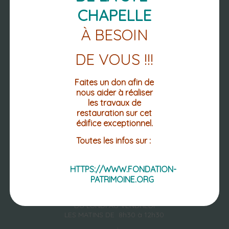
CHAPELLE
À BESOIN
NOUS
DE VOUS !!!
RETROUVER
Faites un don afin de
nous aider à réaliser
les travaux de
PLACE DE L'HOTEL DE VILLE
restauration sur cet
CS 10028
édifice exceptionnel.
63 270 VIC-LE-COMTE
Toutes les infos sur :
04 73 69 02 12
04 73 69 12 60 (FAX.)
HTTPS://WWW.FONDATION-
Mentions légales
PATRIMOINE.ORG
Accessibilité : non conforme
DU LUNDI AU VENDREDI
LES MATINS DE 8h30 à 12h30