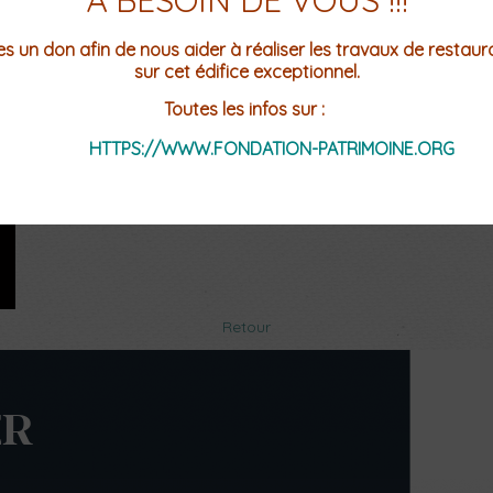
À BESOIN DE VOUS !!!
es un don afin de nous aider à réaliser les travaux de restaur
sur cet édifice exceptionnel.
Toutes les infos sur :
HTTPS://WWW.FONDATION-PATRIMOINE.ORG
Retour
ER