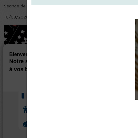
Séance de ciné ANNULÉE : La bataille de Gaulle : l'âge de fer
10/08/2026