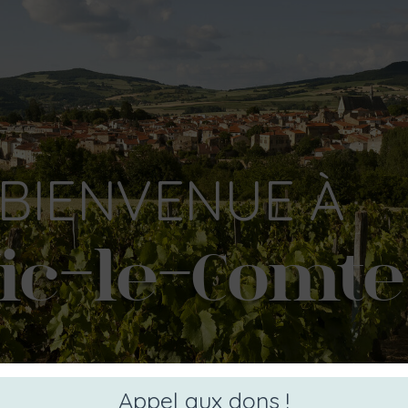
BIENVENUE
À
ic-le-Comte
Appel aux dons !