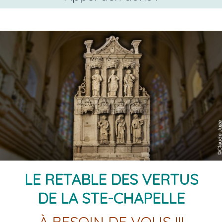
Lundi 10 août à 20h30
Séance annulée en raison de la température trop élevée dans la 
Merci de votre compréhension.
À noter : la séance sera reprogrammée ultérieurement.
LE RETABLE DES VERTUS
DE LA STE-CHAPELLE